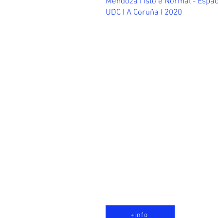
Mendoza I Isto é Normal - Espaci
UDC I A Coruña I 2020
‘Abrir o círculo’ se propone
cultural, un grupo de estudio
celebración de encuentros pe
artes perfomativas –o que tr
performatividad–, que son in
dirigido al intercambio de s
interesadas o dedicadas a la
sus ámbitos) y/o profesionale
intereses vinculados.
+info