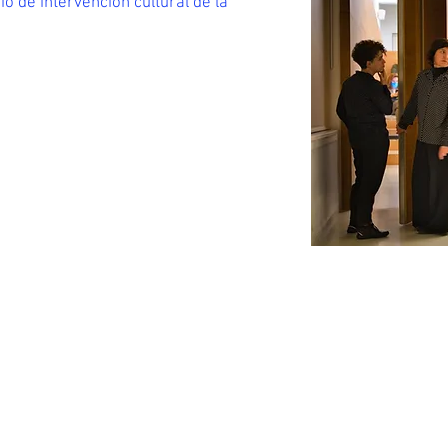
o de intervención cultural de la
 como una suerte de club
, un espacio para la
riódicos con artistas de las
abajan el campo de la
vitadas a compartir un tiempo
aberes con otras personas
 creación (en cualquiera de
s de otras disciplinas con