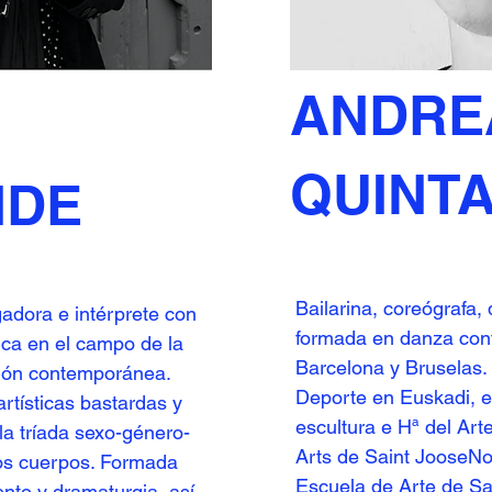
ANDRE
QUINT
NDE
Bailarina, coreógrafa,
gadora e intérprete con
formada en danza con
tica en el campo de la
Barcelona y Bruselas.
ción contemporánea.
Deporte en Euskadi, en
artísticas bastardas y
escultura e Hª del Ar
la tríada sexo-género-
Arts de Saint JooseNod
los cuerpos. Formada
Escuela de Arte de Sa
nto y dramaturgia, así