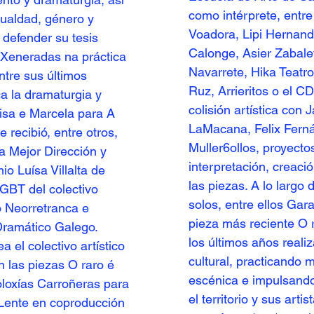
como intérprete, entre
gualdad, género y
Voadora, Lipi Hernand
 defender su tesis
Calonge, Asier Zabale
-Xeneradas na práctica
Navarrete, Hika Teatro
tre sus últimos
Ruz, Arrieritos o el 
a la dramaturgia y
colisión artística con
lisa e Marcela para A
LaMacana, Felix Ferná
 recibió, entre otros,
Muller6ollos, proyecto
a Mejor Dirección y
interpretación, creaci
io Luísa Villalta de
las piezas. A lo largo 
GBT del colectivo
solos, entre ellos Gar
o Neorretranca e
pieza más reciente O r
Dramático Galego.
los últimos años reali
 el colectivo artístico
cultural, practicando m
 las piezas O raro é
escénica e impulsando
oloxías Carroñeras para
el territorio y sus art
 Lente en coproducción