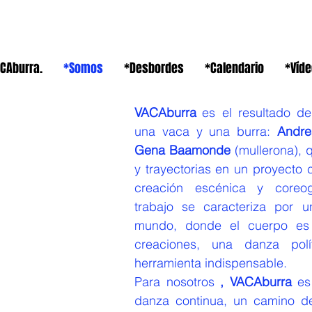
CAburra.
*Somos
*Desbordes
*Calendario
*Víd
VACAburra
es el resultado de
una vaca y una burra:
Andre
Gena Baamonde
(mullerona), 
y trayectorias en un proyecto 
creación escénica y coreog
trabajo se caracteriza por un
mundo, donde el cuerpo es 
creaciones, una danza po
herramienta indispensable.
Para nosotros
, VACAburra
es 
danza continua, un camino d