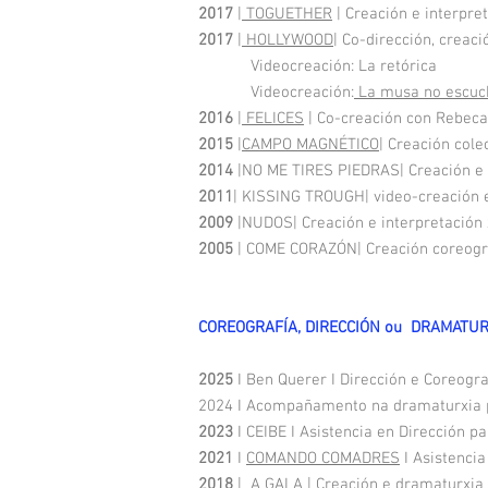
2017
|
TOGUETHER
| Creación e interpre
2017
|
HOLLYWOOD
| Co-dirección, creac
Videocreación: La retórica
Videocreación:
La musa no escuc
2016
|
FELICES
| Co-creación con Rebec
2015
|
CAMPO MAGNÉTICO
| Creación cole
2014
|NO ME TIRES PIEDRAS| Creación e
2011
| KISSING TROUGH| video-creación 
2009
|NUDOS| Creación e interpretación
2005
| COME CORAZÓN| Creación coreogra
COREOGRAFÍA, DIRECCIÓN ou DRAMATU
2025
I Ben Querer I Dirección e Coreogr
2024 I Acompañamento na dramaturxia 
2023
I CEIBE I Asistencia en Dirección p
2021
I
COMANDO COMADRES
I
Asistencia
2018
|
A GALA
| Creación e dramaturxia 