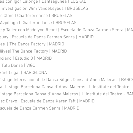
ea con Igor Calonge | Dantzagunea | EUSKADI
 e investigación Wim Vandekeybus I BRUSELAS
 Olme I Charleroi danse I BRUSELAS
Azpillaga I Charleroi danse I BRUSELAS
re y Taller con Madelyne Reant | Escuela de Danza Carmen Senra | M
nguay | Escuela de Danza Carmen Senra | MADRID
hes | The Dance Factory | MADRID
däyes| The Dance Factory | MADRID
ciano | Estudio 3 | MADRID
 Tutu Danza | VIGO
a Sant Cugat | BARCELONA
 L´stage Internacional de Dansa Sitges Dansa d´Anna Maleras | BAR
rta| L´stage Barcelona Dansa d´Anna Maleras | L´Institute del Teatr
L´stage Barcelona Dansa d´Anna Maleras | L´Institute del Teatre - 
c Bravo | Escuela de Danza Karen Taft | MADRID
| Escuela de Danza Carmen Senra | MADRID