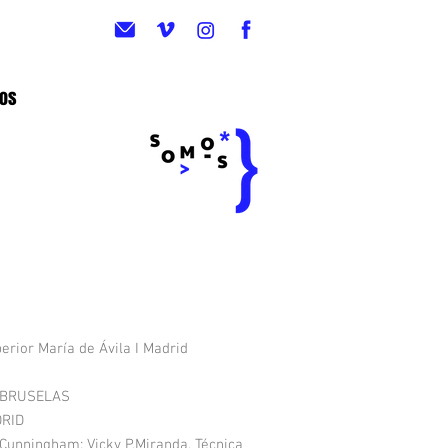
eos
rior María de Ávila I Madrid
| BRUSELAS
DRID
 Cunningham: Vicky P.Miranda, Técnica