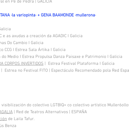
val en Pé de Pedra | GALICIA
ANA ·la variopinta· + GENA BAAMONDE ·mullerona·
alicia​
 e as axudas a creación da AGADIC I Galicia​
as Do Cambio I Galicia
 CCG I Estrea Sala Ártika I Galicia
 do Medio I Estrea Propulsa Danza Paisaxe e Patrimonio I Galicia
A CORPOS INVERTIDOS
| Estrea Festival Plataforma I Galicia
Estrea no Festival FITO | Espectáculo Recomendado pola Red Españo
isibilización do colectivo LGTBIQ+ co colectivo artístico Muller6ollo
AGALIA
| Red de Teatros Alternativos | ESPAÑA
ción
de Laila Tafur.
ús Benza