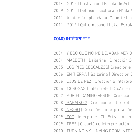
2014 - 2015 I Ilustración I Escola de A
2009 - 2010 I Debuxo, escultura e Hº d
2011 I Anatomía aplicada ao Deporte I L
2011 - 2012 I Quiromasaxe I Lukai Eskol
COMO INTÉRPRETE
2004 |
Y ESO QUE NO ME DEJABAN VER 
2004 | MACBETH | Bailarina | Dirección 
2005 | LOS PIES DESCALZOS| Creación e i
2006 | EN TIERRA | Bailarina | Direcció
2006 |
OJOS DE PEZ
| Creación e interpre
2006 |
13 ROSAS
| Intérprete | Cia.Arrie
2007 | POR EL CAMINO VERDE | Creación e
2008 |
PARAISO 7
| Creación e interpreta
2008 |
NEGRO
| Creación e interpretación
2009 |
ZOO
| Intérprete | Cia.Ertza - Asi
2009 |
TRES
| Creación e interpretación |
2010 | TURNING MY LINVING ROOM INTRO A