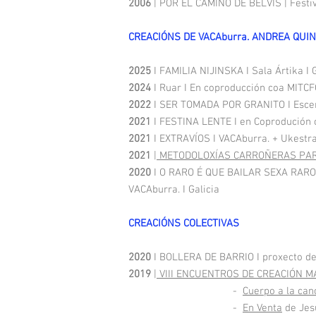
2006
| POR EL CAMINO DE BELVIS | Festi
CREACIÓNS DE VACAburra. ANDREA QUINT
2025
I FAMILIA NIJINSKA I Sala Ártika I G
2024
I Ruar I En coproducción coa MITCFC
2022
I SER TOMADA POR GRANITO I Escen
2021
I FESTINA LENTE I en Coprodución co
2021
I EXTRAVÍOS I VACAburra. + Ukestra
2021
|
METODOLOXÍAS CARROÑERAS PAR
2020
I O RARO É QUE BAILAR SEXA RARO | 
VACAburra. I Galicia
CREACIÓNS COLECTIVAS
2020
I BOLLERA DE BARRIO I proxecto de v
2019
|
VIII ENCUENTROS DE CREACIÓN M
-
Cuerpo a la can
-
En Venta
de Jes