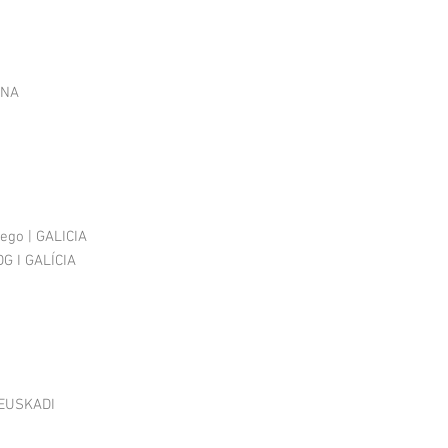
ONA
lego | GALICIA
DG I GALÍCIA
-EUSKADI