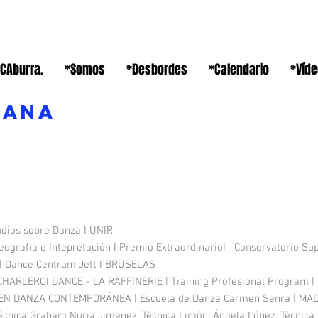
CAburra.
*Somos
*Desbordes
*Calendario
*Víd
TANA
udios sobre Danza I UNIR
grafía e Intepretación I Premio ExtraordinarioI Conservatorio Supe
 Dance Centrum Jett I BRUSELAS
HARLEROI DANCE - LA RAFFINERIE | Training Profesional Program 
EN DANZA CONTEMPORÁNEA | Escuela de Danza Carmen Senra | MA
 Técnica Graham Nuria Jimenez, Técnica Limón: Ángela López, Técnica