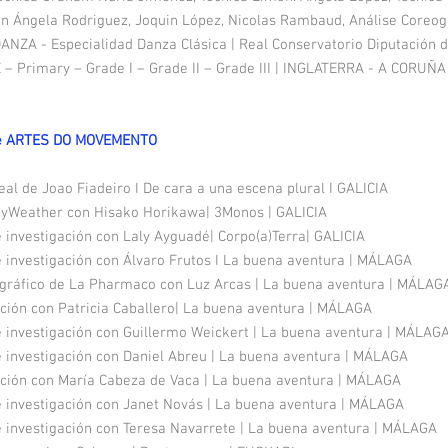
con Ángela Rodriguez, Joquin López, Nicolas Rambaud, Análise Coreo
NZA - Especialidad Danza Clásica | Real Conservatorio Diputación 
 Primary – Grade I – Grade II – Grade III | INGLATERRA - A CORUÑA
e ARTES DO MOVEMENTO
al de Joao Fiadeiro I De cara a una escena plural I GALICIA
dyWeather con Hisako Horikawa| 3Monos | GALICIA
 investigación con Laly Ayguadé| Corpo(a)Terra| GALICIA
e investigación con Álvaro Frutos I La buena aventura | MÁLAGA
ográfico de La Pharmaco con Luz Arcas | La buena aventura | MÁLAG
ción con Patricia Caballero| La buena aventura | MÁLAGA
e investigación con Guillermo Weickert | La buena aventura | MÁLAG
e investigación con Daniel Abreu | La buena aventura | MÁLAGA
ción con María Cabeza de Vaca | La buena aventura | MÁLAGA
e investigación con Janet Novás | La buena aventura | MÁLAGA
e investigación con Teresa Navarrete | La buena aventura | MÁLAGA