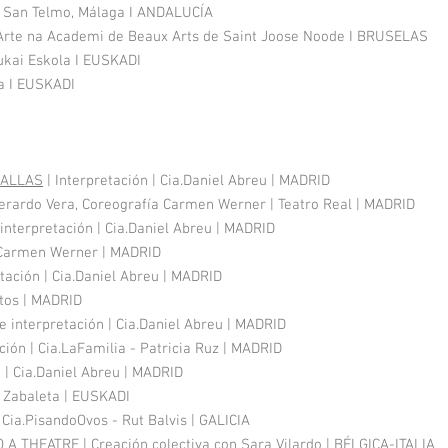
rte San Telmo, Málaga I ANDALUCÍA
a Arte na Academi de Beaux Arts de Saint Joose Noode I BRUSELAS
ukai Eskola I EUSKADI
a I EUSKADI
DALLAS
| Interpretación | Cia.Daniel Abreu | MADRID
Gerardo Vera, Coreografía Carmen Werner | Teatro Real | MADRID
nterpretación | Cia.Daniel Abreu | MADRID
n Carmen Werner | MADRID
tación | Cia.Daniel Abreu | MADRID
ritos | MADRID
 interpretación | Cia.Daniel Abreu | MADRID
ción | Cia.LaFamilia - Patricia Ruz | MADRID
 | Cia.Daniel Abreu | MADRID
er Zabaleta | EUSKADI
 Cia.PisandoOvos - Rut Balvis | GALICIA
 THEATRE | Creación colectiva con Sara Vilardo | BÉLGICA-ITALIA