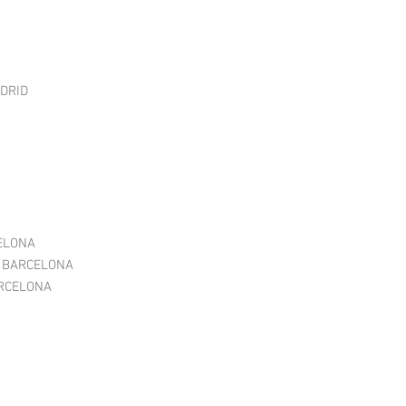
ADRID
CELONA
e - BARCELONA
BARCELONA