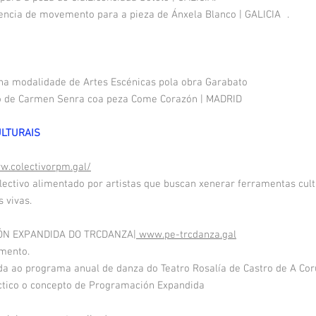
tencia de movemento para a pieza de Ánxela Blanco | GALICIA
.
na modalidade de Artes Escénicas pola obra Garabato
o de Carmen Senra coa peza Come Corazón | MADRID
ULTURAIS
w.colectivorpm.gal/
lectivo alimentado por artistas que buscan xenerar ferramentas cul
s vivas.
ÓN EXPANDIDA DO TRCDANZA|
www.pe-trcdanza.gal
mento.
da ao programa anual de danza do Teatro Rosalía de Castro de A Cor
áctico o concepto de Programación Expandida