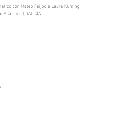
gráfico con Mateo Feijoo e Laura Kuming.
de A Coruña | GALICIA
A
A