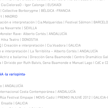
| Cia.CielorasO - Igor Calonge | EUSKADI
 | Collective Borborygme | BÉLGICA -FRANCIA
ert | MADRID
ción e interpretación | Cia.Malqueridas | Festival Sâlmon | BARCEL
resa Navarrete | SEVILLA
e Monster Rave- Alberto Cortés | ANDALUCÍA
| Hika Teatro | DONOSTIA
O
| Creación e interpretación | Cia.Voadora | GALICIA
n e interpretación | La Terribìlita – Alberto Cortés | ANDALUCÍA
 Actriz e bailarina | Dirección Gena Baamonde | Centro Dramático Ga
rina I Dirixido por Ruth Balvís, Gena Baamonde e Manuel Lago I CdC e C
·la variopinta·
fano | ANDALUCÍA
 Internacional Costa Contemporánea | ANDALUCÍA
e Rúa Festival Empape | MOVS-Cadiz | PREMIO INJUVE 2012 | GALICIA
o Ensalle | GALICIA