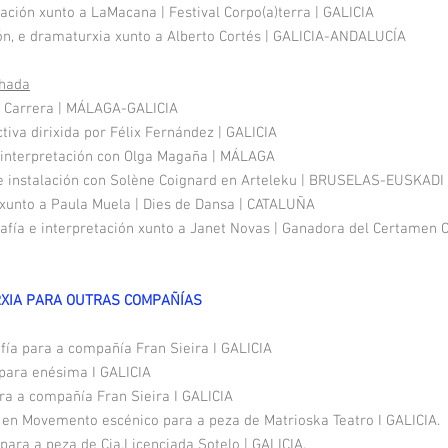
tación xunto a LaMacana | Festival Corpo(a)terra | GALICIA
ión, e dramaturxia xunto a Alberto Cortés | GALICIA-ANDALUCÍA
hada
a Carrera | MÁLAGA-GALICIA
ctiva dirixida por Félix Fernández | GALICIA
 interpretación con Olga Magaña | MÁLAGA
e instalación con Solène Coignard en Arteleku | BRUSELAS-EUSKADI
 xunto a Paula Muela | Dies de Dansa | CATALUÑA
fía e interpretación xunto a Janet Novas | Ganadora del Certamen
RXIA PARA OUTRAS COMPAÑÍAS
afía para a compañía Fran Sieira I GALICIA
para enésima I GALICIA
ara a compañía Fran Sieira I GALICIA
 en Movemento escénico para a peza de Matrioska Teatro I GALICIA.
para a peza de Cia.Licenciada Sotelo | GALICIA.