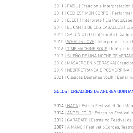
2011 |
FÁCIL
| Creación e interpretación 
2011 |
CECI EST MON CORPS
| Performer
2013 |
EJECT
| Intérprete | Cia.PabloEsb
2014 | EL CANTO DE LOS CABALLOS | Crea
2014 | SALÓN OTTO | Intérprete | Cia.Te
2015 |
WHAT IS LOVE
| Intérprete | Tigr
2016 |
TIME MACHINE SOUP
| Intérprete 
2017 |
SUEÑO DE UNA NOCHE DE VERAN
2018 |
MASACRE
EN
NEBRASKA
| Creació
2019 |
NEORRETRANCA E POSMORRIÑA
|
2021 I Clásicas Desfeitas Vol.III I Baila
SOLOS | CREACIÓNS DE ANDREA QUINTANA 
2014
|
NADA
| Estrea Festival el Quiró
2014
|
ÁNGEL COJO
| Estrea no Festival
2012
|
GARABATO
| Estrea no Festival d
2007
| A MANO | Festival 6.Cordas, Teatr