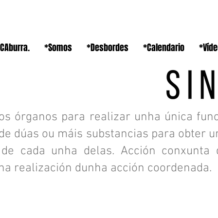
CAburra.
*Somos
*Desbordes
*Calendario
*Víd
os órganos para realizar unha única fu
de dúas ou máis substancias para obter u
s de cada unha delas. Acción conxunta
 na realización dunha acción coordenada.