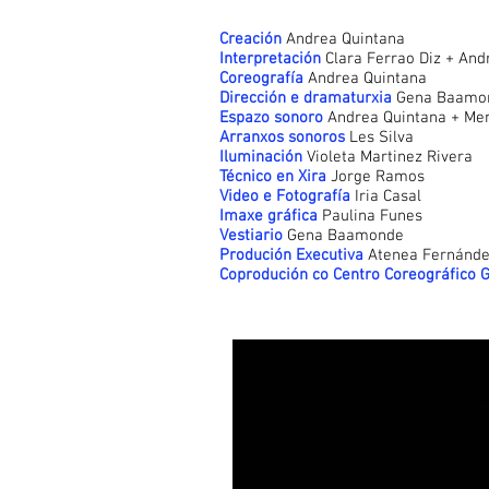
Creación
Andrea Quintana
Interpretación
Clara Ferrao Diz + And
Coreografía
Andrea Quintana
Dirección e dramaturxia
Gena Baamon
Espazo sonoro
Andrea Quintana + Me
Arranxos sonoros
Les Silva
Iluminación
Violeta Martinez Rivera
Técnico en Xira
Jorge Ramos
Video e Fotografía
Iria Casal
Imaxe gráfica
Paulina Funes
Vestiario
Gena Baamonde
Produción Executiva
Atenea Fernánd
Coprodución co Centro Coreográfico 