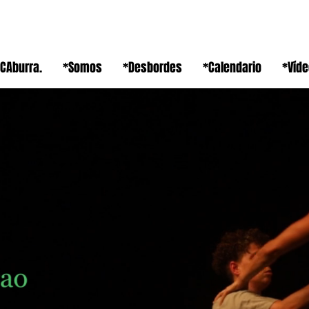
CAburra.
*Somos
*Desbordes
*Calendario
*Víd