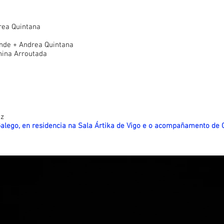
rea Quintana
de + Andrea Quintana
nina Arroutada
ez
Galego
, en residencia na Sala Ártika de Vigo e o acompañamento de