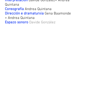
Interpretación
Davide González+ Andrea
Quintana
Coreografía
Andrea Quintana
Dirección e dramaturxia
Gena Baamonde
+ Andrea Quintana
Espazo sonoro
Davide González
Vestiario
Gena Baamonde
Video:
Cru Produccións
Coprodución coa MITCFC
, en residencia no
Festival ESCORA da Diputación da Coruña
+ Casa no ALTO de Camelle
Co apoio á creación escénica de Xunta de
Galicia
a través da
AGADIC
Industrias
Culturais
Cultura Xunta