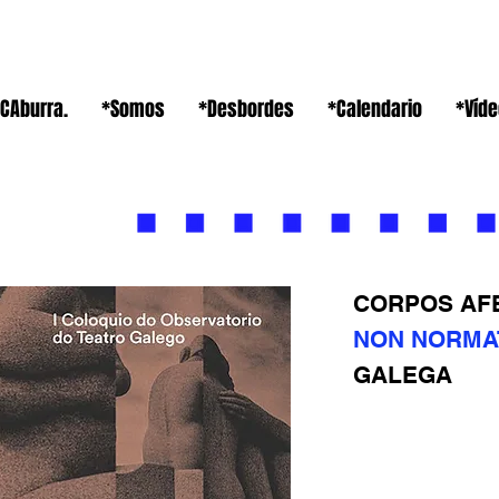
CAburra.
*Somos
*Desbordes
*Calendario
*Víd
CORPOS AF
NON NORMA
GALEGA